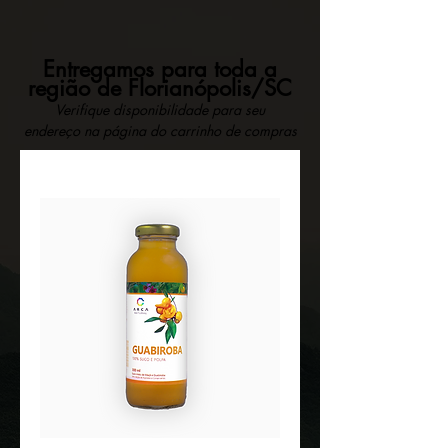
Entregamos para toda a
região de Florianópolis/SC
Verifique disponibilidade para seu
endereço na página do carrinho de compras