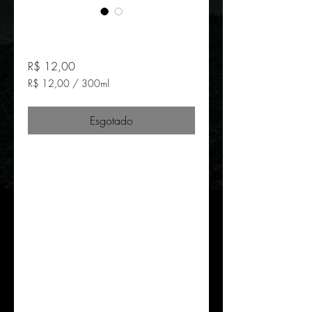
Guabiroba
Preço
R$ 12,00
R$ 12,00
/
300ml
R$ 12,00
por
Esgotado
300
mililitros
A combinação e Maçã com
Guabiroba é muito aromática, com
um sabor marcante, equilibrado e
um persistente sabor residual. A
Guabiroba tem uma cor viva, é
rica em carotenóides, e vem de
agroflorestas familiares em regiões
altas no Sul do Brasil onde cresce
em meio à Mata Atlântica.